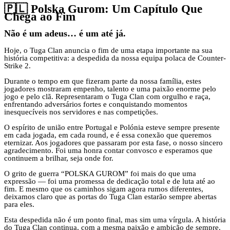
🇵🇱 Polska Gurom: Um Capítulo Que
Chega ao Fim
Não é um adeus… é um até já.
Hoje, o Tuga Clan anuncia o fim de uma etapa importante na sua
história competitiva: a despedida da nossa equipa polaca de Counter-
Strike 2.
Durante o tempo em que fizeram parte da nossa família, estes
jogadores mostraram empenho, talento e uma paixão enorme pelo
jogo e pelo clã. Representaram o Tuga Clan com orgulho e raça,
enfrentando adversários fortes e conquistando momentos
inesquecíveis nos servidores e nas competições.
O espírito de união entre Portugal e Polónia esteve sempre presente
em cada jogada, em cada round, e é essa conexão que queremos
eternizar. Aos jogadores que passaram por esta fase, o nosso sincero
agradecimento. Foi uma honra contar convosco e esperamos que
continuem a brilhar, seja onde for.
O grito de guerra “POLSKA GUROM” foi mais do que uma
expressão — foi uma promessa de dedicação total e de luta até ao
fim. E mesmo que os caminhos sigam agora rumos diferentes,
deixamos claro que as portas do Tuga Clan estarão sempre abertas
para eles.
Esta despedida não é um ponto final, mas sim uma vírgula. A história
do Tuga Clan continua, com a mesma paixão e ambição de sempre.