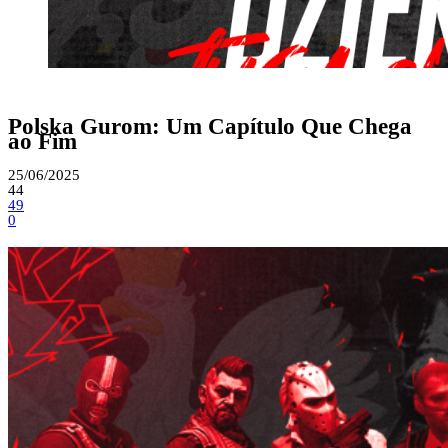
CS2
Notícias
Polska Gurom: Um Capítulo Que Chega
ao Fim
25/06/2025
44
49
0