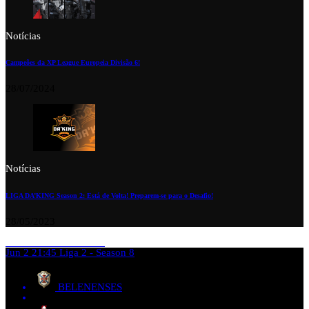
Notícias
Campeões da XP League Europeia Divisão 6!
28/07/2024
Notícias
LIGA DA’KING Season 2: Está de Volta! Preparem-se para o Desafio!
28/05/2023
Jun 2
21:45
Liga 2 - Season 8
BELENENSES