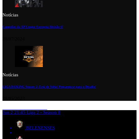
Notícias
Campeões da XP League Europeia Divisão 6!
28/07/2024
Notícias
LIGA DA’KING Season 2: Está de Volta! Preparem-se para o Desafio!
28/05/2023
Jun 2
21:45
Liga 2 - Season 8
BELENENSES