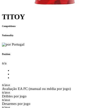
TITOY
Competitions
Nationality
Portugal
Position
n/a
n/a
tot
Avaliação EA FC (manual ou média por jogo)
n/a
tot
Dribles por jogo
n/a
tot
Desarmes por jogo
n/a
tot