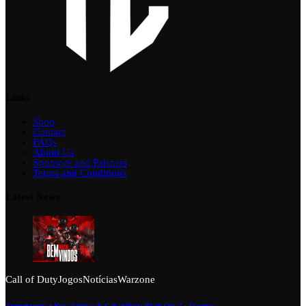
Links
Shop
Contact
FAQs
About Us
Sponsors and Partners
Terms and Conditions
Latest News
Call of Duty
Jogos
Notícias
Warzone
Apresentamos a Nova Equipa de Call of Duty: Black Ops 7 – Warzone