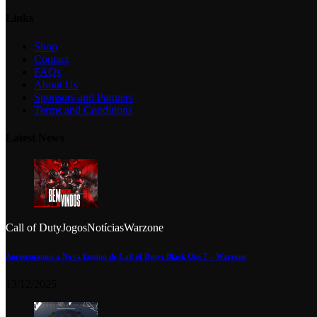
Links
Shop
Contact
FAQs
About Us
Sponsors and Partners
Terms and Conditions
Latest News
Call of Duty
Jogos
Notícias
Warzone
Apresentamos a Nova Equipa de Call of Duty: Black Ops 7 – Warzone
13/12/2025