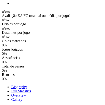
n/a
tot
Avaliação EA FC (manual ou média por jogo)
n/a
tot
Dribles por jogo
n/a
tot
Desarmes por jogo
n/a
tot
Golos marcados
0
%
Jogos jogados
0
%
Assistências
0
%
Total de passes
0
%
Remates
0
%
Biography
Full Statistics
Overview
Gallery