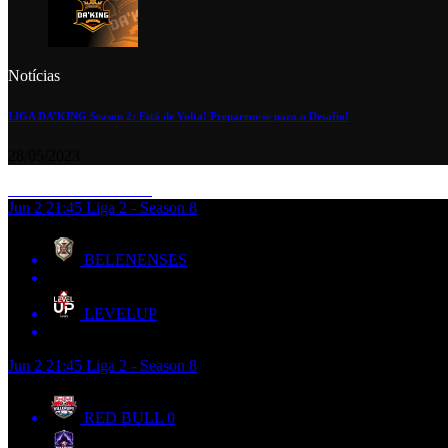
Notícias
LIGA DA’KING Season 2: Está de Volta! Preparem-se para o Desafio!
28/05/2023
Jun 2
21:45
Liga 2 - Season 8
BELENENSES
LEVELUP
Jun 2
21:45
Liga 2 - Season 8
RED BULL
0