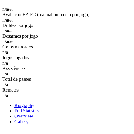
n/a
tot
Avaliação EA FC (manual ou média por jogo)
n/a
tot
Dribles por jogo
n/a
tot
Desarmes por jogo
n/a
tot
Golos marcados
n/a
Jogos jogados
n/a
Assistências
n/a
Total de passes
n/a
Remates
n/a
Biography
Full Statistics
Overview
Gallery