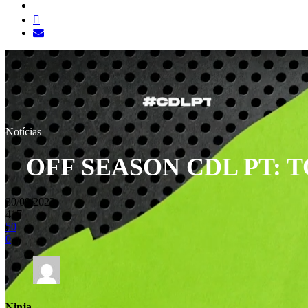
Notícias
OFF SEASON CDL PT:
30/09/2023
417
50
0
Ninja