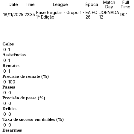
Match
Full
Date
Time
League
Época
Day
Time
Fase Regular - Grupo 1 -
EA FC
JORNADA
18/11/2025
22:35
90'
1ª Edição
26
12
Match Stats
Golos
0
1
Assistências
0
1
Remates
0
1
Precisão de remate (%)
0
100
Passes
0
0
Precisão de passe (%)
0
0
Dribles
0
0
Taxa de sucesso em dribles (%)
0
0
Desarmes