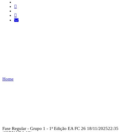
TD ESPORTS VS TUGA
CLAN
Home
TD ESPORTS VS TUGA CLAN
Recap
Fase Regular - Grupo 1 - 1ª Edição EA FC 26
18/11/2025
22:35