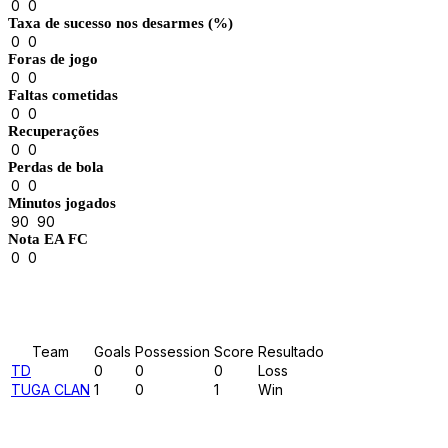
0
0
Taxa de sucesso nos desarmes (%)
0
0
Foras de jogo
0
0
Faltas cometidas
0
0
Recuperações
0
0
Perdas de bola
0
0
Minutos jogados
90
90
Nota EA FC
0
0
Results
Team
Goals
Possession
Score
Resultado
TD
0
0
0
Loss
TUGA CLAN
1
0
1
Win
Past Meetings