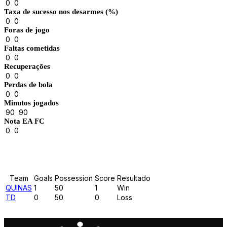
0
0
Taxa de sucesso nos desarmes (%)
0
0
Foras de jogo
0
0
Faltas cometidas
0
0
Recuperações
0
0
Perdas de bola
0
0
Minutos jogados
90
90
Nota EA FC
0
0
Results
Team
Goals
Possession
Score
Resultado
QUINAS
1
50
1
Win
TD
0
50
0
Loss