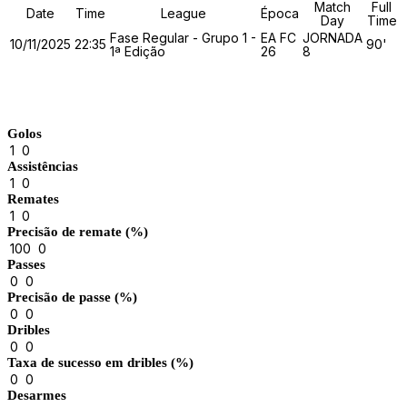
Match
Full
Date
Time
League
Época
Day
Time
Fase Regular - Grupo 1 -
EA FC
JORNADA
10/11/2025
22:35
90'
1ª Edição
26
8
Match Stats
Golos
1
0
Assistências
1
0
Remates
1
0
Precisão de remate (%)
100
0
Passes
0
0
Precisão de passe (%)
0
0
Dribles
0
0
Taxa de sucesso em dribles (%)
0
0
Desarmes