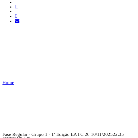
QUINAS CLUB ESPORTS
VS TD
ESPORTS
Home
QUINAS CLUB ESPORTS VS TD ESPORTS
Recap
Fase Regular - Grupo 1 - 1ª Edição EA FC 26
10/11/2025
22:35