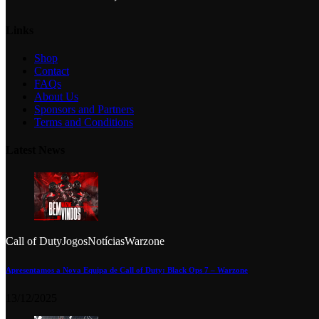
Links
Shop
Contact
FAQs
About Us
Sponsors and Partners
Terms and Conditions
Latest News
Call of Duty
Jogos
Notícias
Warzone
Apresentamos a Nova Equipa de Call of Duty: Black Ops 7 – Warzone
13/12/2025