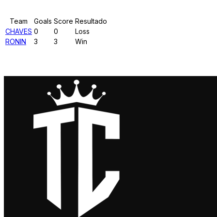
Team
Goals
Score
Resultado
CHAVES
0
0
Loss
RONIN
3
3
Win