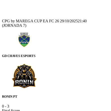
Recap
CPG by MAREGA CUP EA FC 26
29/10/2025
21:40
(JORNADA 7)
GD CHAVES ESPORTS
RONIN PT
0
-
3
Final Score