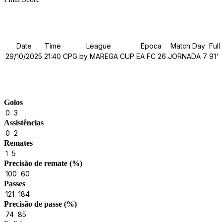
Details
Date
Time
League
Época
Match Day
Ful
29/10/2025
21:40
CPG by MAREGA CUP
EA FC 26
JORNADA 7
91'
Match Stats
Golos
0
3
Assistências
0
2
Remates
1
5
Precisão de remate (%)
100
60
Passes
121
184
Precisão de passe (%)
74
85