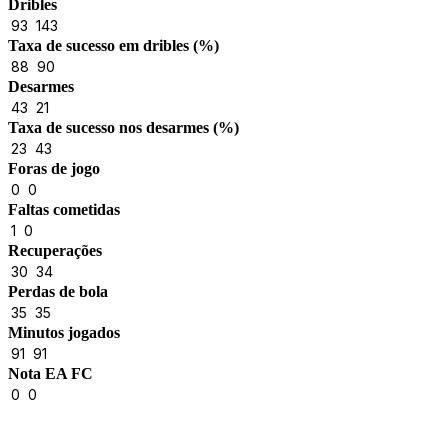
Dribles
93
143
Taxa de sucesso em dribles (%)
88
90
Desarmes
43
21
Taxa de sucesso nos desarmes (%)
23
43
Foras de jogo
0
0
Faltas cometidas
1
0
Recuperações
30
34
Perdas de bola
35
35
Minutos jogados
91
91
Nota EA FC
0
0
Results