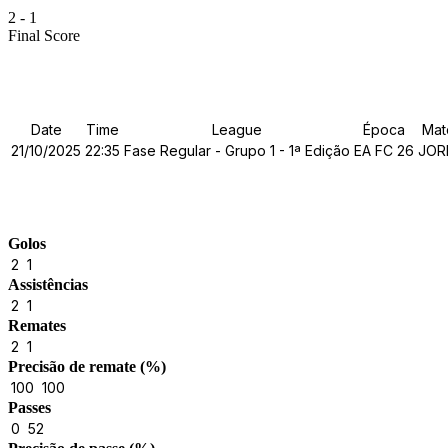
2
-
1
Final Score
Details
Date
Time
League
Época
Mat
21/10/2025
22:35
Fase Regular - Grupo 1 - 1ª Edição
EA FC 26
JOR
Match Stats
Golos
2
1
Assistências
2
1
Remates
2
1
Precisão de remate (%)
100
100
Passes
0
52