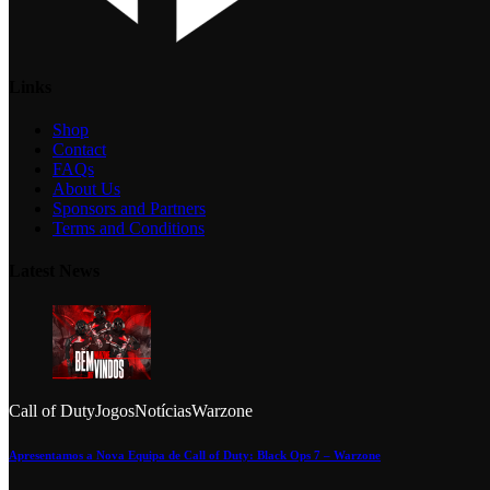
Links
Shop
Contact
FAQs
About Us
Sponsors and Partners
Terms and Conditions
Latest News
Call of Duty
Jogos
Notícias
Warzone
Apresentamos a Nova Equipa de Call of Duty: Black Ops 7 – Warzone