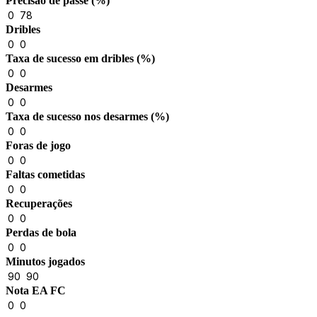
Precisão de passe (%)
0
78
Dribles
0
0
Taxa de sucesso em dribles (%)
0
0
Desarmes
0
0
Taxa de sucesso nos desarmes (%)
0
0
Foras de jogo
0
0
Faltas cometidas
0
0
Recuperações
0
0
Perdas de bola
0
0
Minutos jogados
90
90
Nota EA FC
0
0